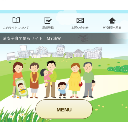
このページの本文へ移動
このサイトについて
新規登録
お問い合わせ
MY浦安へ戻る
浦安子育て情報サイト MY浦安
MENU