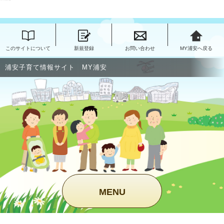
このページの本文へ移動
このサイトについて
新規登録
お問い合わせ
MY浦安へ戻る
浦安子育て情報サイト MY浦安
MENU