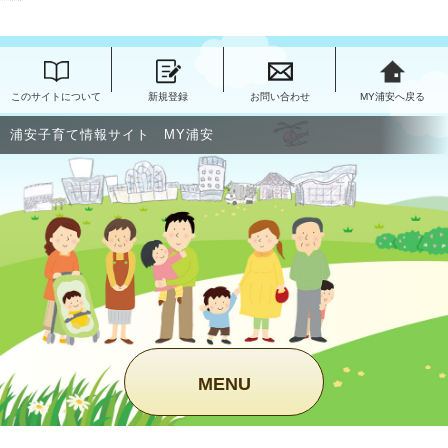
このページの本文へ移動
このサイトについて
新規登録
お問い合わせ
MY浦安へ戻る
浦安子育て情報サイト MY浦安
MENU