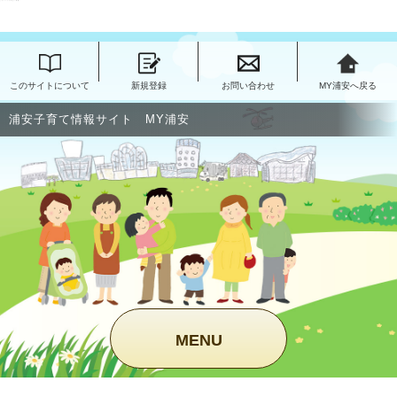
このページの本文へ移動
このサイトについて
新規登録
お問い合わせ
MY浦安へ戻る
浦安子育て情報サイト MY浦安
MENU