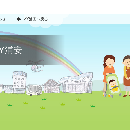
わせ
MY浦安へ戻る
Y浦安