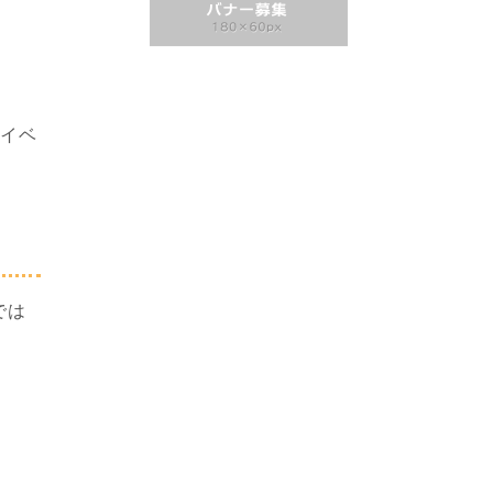
やイベ
では